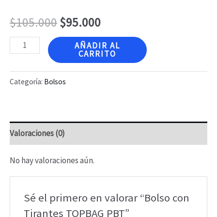
$
105.000
$
95.000
Bolso
AÑADIR AL
CARRITO
con
Tirantes
Categoría:
Bolsos
TOPBAG
PBT
cantidad
Valoraciones (0)
No hay valoraciones aún.
Sé el primero en valorar “Bolso con
Tirantes TOPBAG PBT”