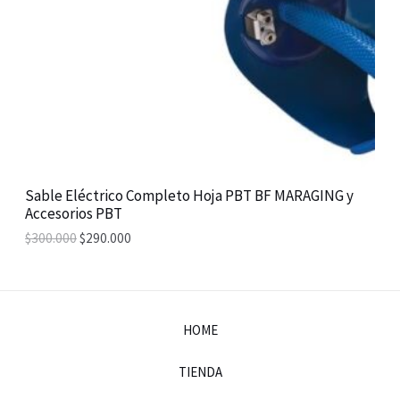
C
T
O
N
S
A
Sable Eléctrico Completo Hoja PBT BF MARAGING y
Accesorios PBT
L
$
300.000
$
290.000
E
HOME
TIENDA