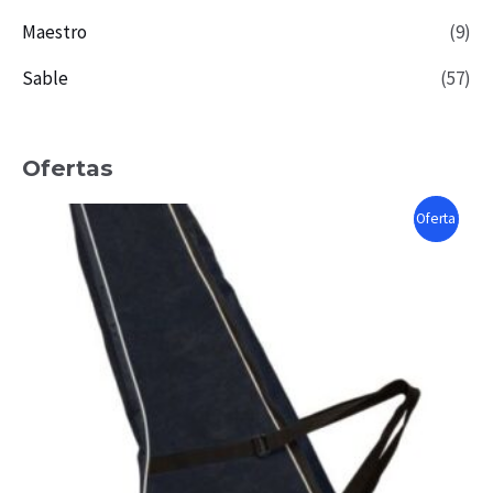
Maestro
(9)
Sable
(57)
Ofertas
P
Oferta
R
O
D
U
C
T