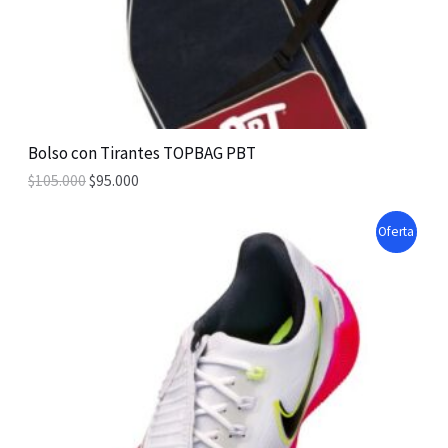
O
N
S
A
Bolso con Tirantes TOPBAG PBT
$
105.000
$
95.000
L
E
P
Oferta
R
O
D
U
C