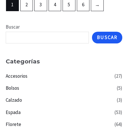
1
2
3
4
5
6
→
Buscar
BUSCAR
Categorías
Accesorios
(27)
Bolsos
(5)
Calzado
(3)
Espada
(53)
Florete
(64)