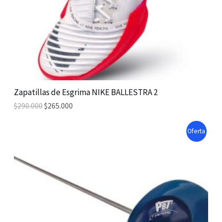
T
O
N
S
A
Zapatillas de Esgrima NIKE BALLESTRA 2
$
290.000
$
265.000
L
E
P
Oferta
R
O
D
U