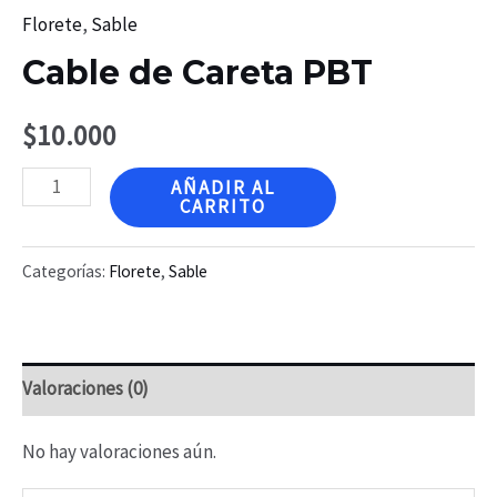
Florete
,
Sable
Cable de Careta PBT
$
10.000
Cable
AÑADIR AL
CARRITO
de
Careta
Categorías:
Florete
,
Sable
PBT
cantidad
Valoraciones (0)
No hay valoraciones aún.