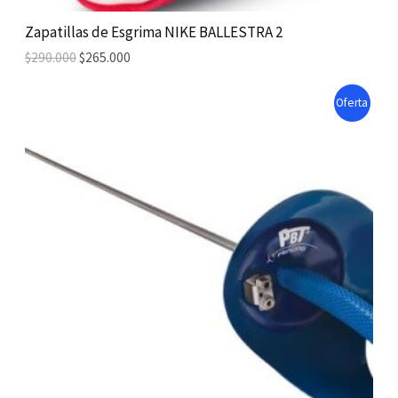
A
Zapatillas de Esgrima NIKE BALLESTRA 2
$
290.000
$
265.000
L
E
P
Oferta
R
O
D
U
C
T
O
N