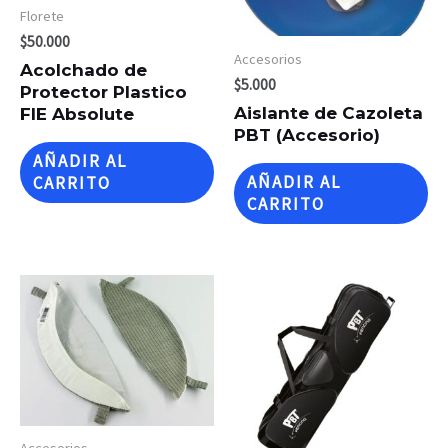
Florete
$
50.000
Accesorios
Acolchado de
$
5.000
Protector Plastico
Aislante de Cazoleta
FIE Absolute
PBT (Accesorio)
AÑADIR AL
AÑADIR AL
CARRITO
CARRITO