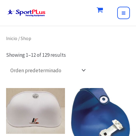
Skip
to
MAI
content
ME
Inicio
/ Shop
Showing 1–12 of 129 results