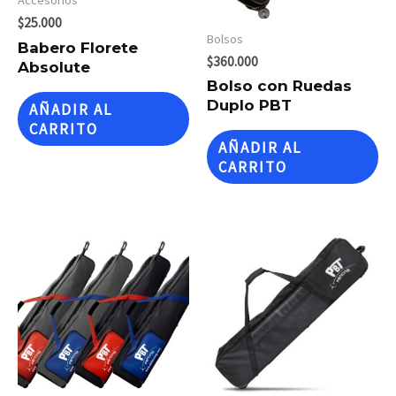
Accesorios
$
25.000
Bolsos
Babero Florete
$
360.000
Absolute
Bolso con Ruedas
Duplo PBT
AÑADIR AL
CARRITO
AÑADIR AL
CARRITO