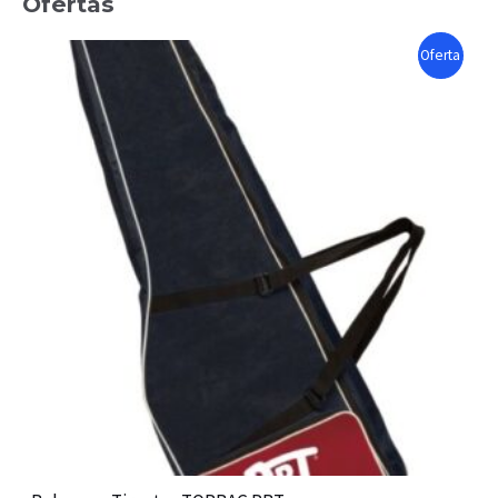
Ofertas
P
Oferta
R
O
D
U
C
T
O
N
S