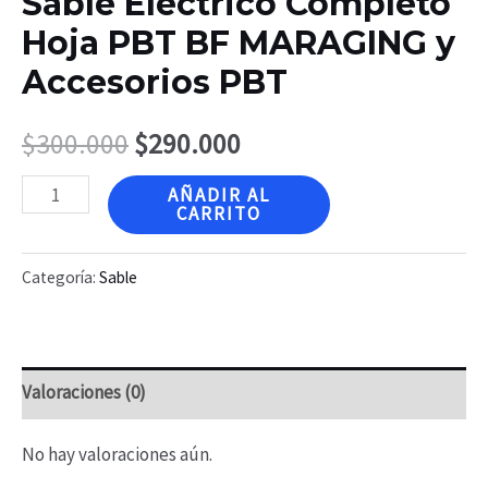
Sable Eléctrico Completo
Hoja PBT BF MARAGING y
Accesorios PBT
$
300.000
$
290.000
Sable
AÑADIR AL
CARRITO
Eléctrico
Completo
Categoría:
Sable
Hoja
PBT
BF
Valoraciones (0)
MARAGING
y
No hay valoraciones aún.
Accesorios