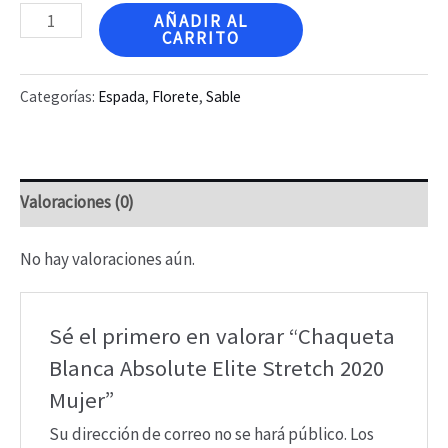
Chaqueta
AÑADIR AL
CARRITO
Blanca
Absolute
Categorías:
Espada
,
Florete
,
Sable
Elite
Stretch
2020
Valoraciones (0)
Mujer
cantidad
No hay valoraciones aún.
Sé el primero en valorar “Chaqueta
Blanca Absolute Elite Stretch 2020
Mujer”
Su dirección de correo no se hará público.
Los