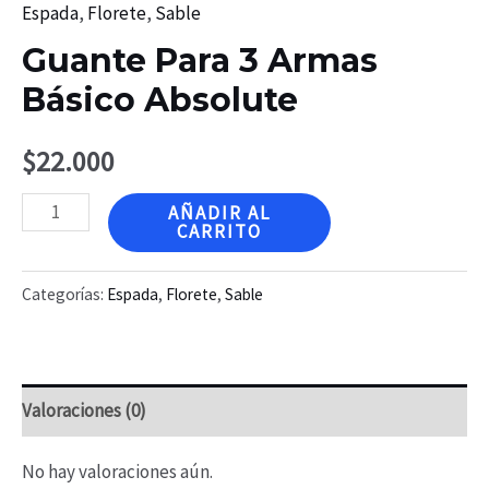
Espada
,
Florete
,
Sable
Guante Para 3 Armas
Básico Absolute
$
22.000
Guante
AÑADIR AL
CARRITO
Para
3
Categorías:
Espada
,
Florete
,
Sable
Armas
Básico
Absolute
Valoraciones (0)
cantidad
No hay valoraciones aún.