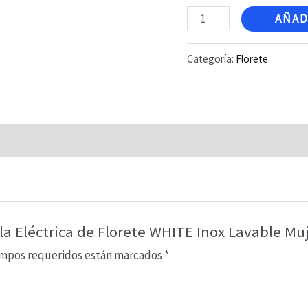
Chaquetilla
AÑAD
Eléctrica
de
Categoría:
Florete
Florete
WHITE
Inox
Lavable
Mujer
PBT
(POR
PEDIDO)
lla Eléctrica de Florete WHITE Inox Lavable M
cantidad
ampos requeridos están marcados
*