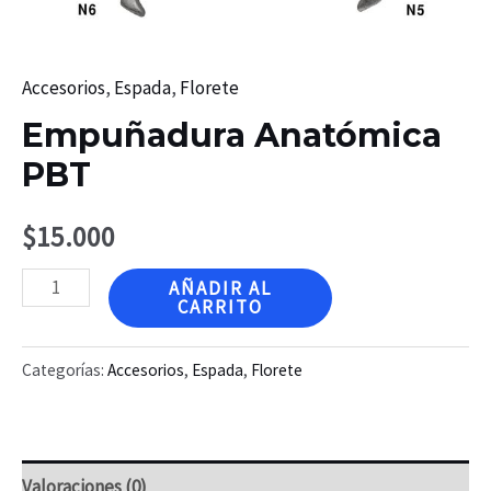
Accesorios
,
Espada
,
Florete
Empuñadura Anatómica
PBT
$
15.000
Empuñadura
AÑADIR AL
CARRITO
Anatómica
PBT
Categorías:
Accesorios
,
Espada
,
Florete
cantidad
Valoraciones (0)