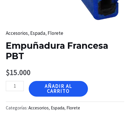
Accesorios
,
Espada
,
Florete
Empuñadura Francesa
PBT
$
15.000
Empuñadura
AÑADIR AL
CARRITO
Francesa
PBT
Categorías:
Accesorios
,
Espada
,
Florete
cantidad