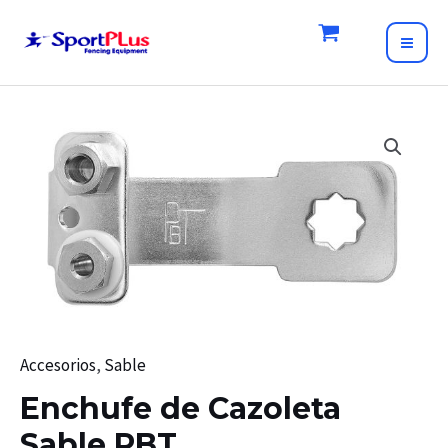
Skip
to
MAI
content
ME
Accesorios
,
Sable
Enchufe de Cazoleta
Sable PBT