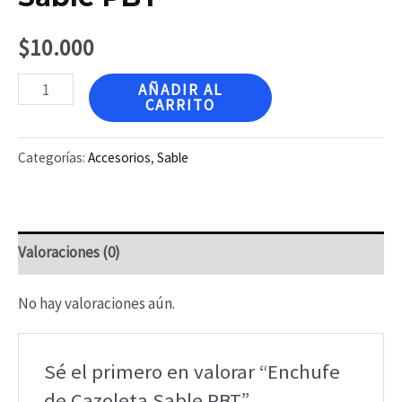
$
10.000
Enchufe
AÑADIR AL
CARRITO
de
Cazoleta
Categorías:
Accesorios
,
Sable
Sable
PBT
cantidad
Valoraciones (0)
No hay valoraciones aún.
Sé el primero en valorar “Enchufe
de Cazoleta Sable PBT”