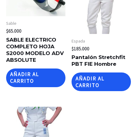
Sable
$
65.000
SABLE ELECTRICO
Espada
COMPLETO HOJA
$
185.000
S2000 MODELO ADV
Pantalón Stretchfit
ABSOLUTE
PBT FIE Hombre
AÑADIR AL
AÑADIR AL
CARRITO
CARRITO