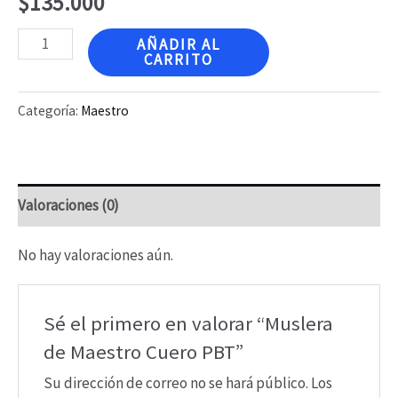
$
135.000
Muslera
AÑADIR AL
CARRITO
de
Maestro
Categoría:
Maestro
Cuero
PBT
cantidad
Valoraciones (0)
No hay valoraciones aún.
Sé el primero en valorar “Muslera
de Maestro Cuero PBT”
Su dirección de correo no se hará público.
Los