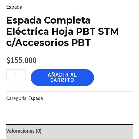
Espada
Espada Completa
Eléctrica Hoja PBT STM
c/Accesorios PBT
$
155.000
Espada
AÑADIR AL
CARRITO
Completa
Eléctrica
Categoría:
Espada
Hoja
PBT
STM
Valoraciones (0)
c/Accesorios