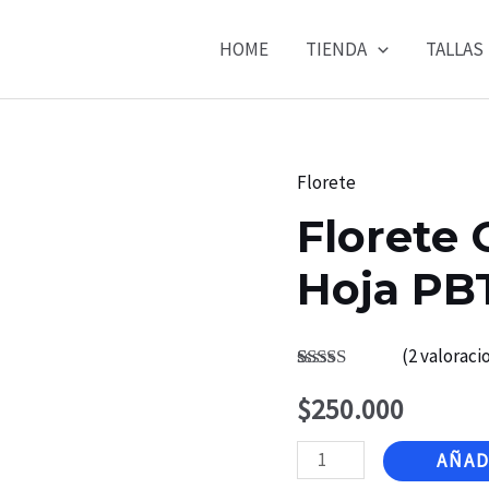
HOME
TIENDA
TALLAS
Florete
Florete
Hoja PBT
(
2
valoracio
Valorado
2
$
250.000
4.50
sobre
5 basado
en
Florete
puntuaciones
AÑAD
de clientes