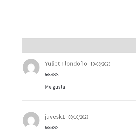
Valoraciones (2)
Yulieth londoño
19/08/2023
Valorado
Me gusta
en
4
de 5
juvesk1
08/10/2023
Valorado en