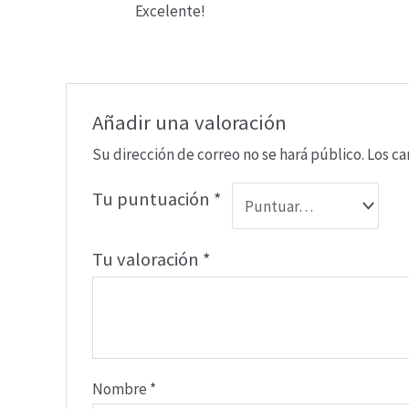
Excelente!
5
de 5
Añadir una valoración
Su dirección de correo no se hará público.
Los c
Tu puntuación
*
Tu valoración
*
Nombre
*