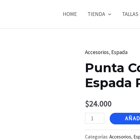
HOME
TIENDA
TALLAS
Accesorios
,
Espada
Punta C
Espada 
$
24.000
Punta
AÑAD
Completa
de
Categorías:
Accesorios
,
Es