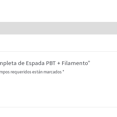
Espada
PBT
+
Filamento
cantidad
ompleta de Espada PBT + Filamento”
ampos requeridos están marcados
*