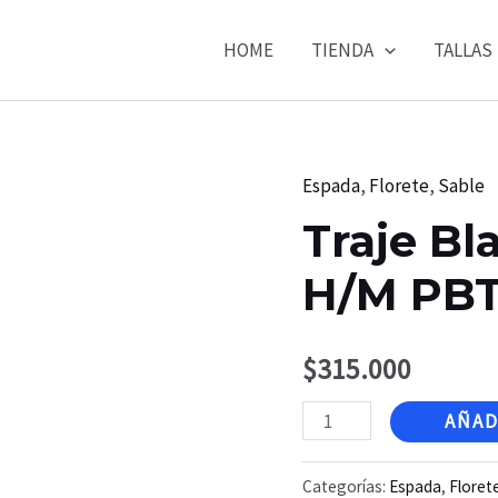
HOME
TIENDA
TALLAS
Espada
,
Florete
,
Sable
Traje B
H/M PB
$
315.000
Traje
AÑAD
Blanco
Completo
Categorías:
Espada
,
Floret