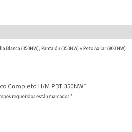
H/M
PBT
350NW
cantidad
a Blanca (350NW), Pantalón (350NW) y Peto Axilar (800 NW).
lanco Completo H/M PBT 350NW”
ampos requeridos están marcados
*