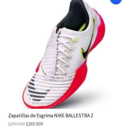
R
O
D
U
C
T
O
N
S
A
Zapatillas de Esgrima NIKE BALLESTRA 2
$
290.000
$
265.000
L