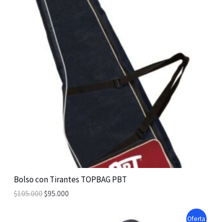
O
D
U
C
T
O
N
S
A
Bolso con Tirantes TOPBAG PBT
$
105.000
$
95.000
L
E
P
Oferta