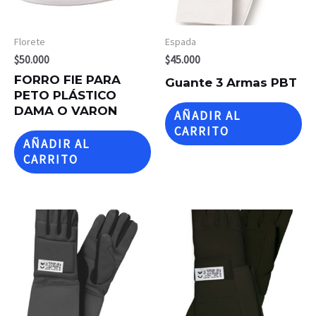
Florete
Espada
$
50.000
$
45.000
FORRO FIE PARA
Guante 3 Armas PBT
PETO PLÁSTICO
DAMA O VARON
AÑADIR AL
CARRITO
AÑADIR AL
CARRITO