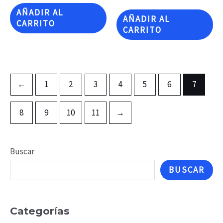
AÑADIR AL
AÑADIR AL
CARRITO
CARRITO
←
1
2
3
4
5
6
7
8
9
10
11
→
Buscar
BUSCAR
Categorías