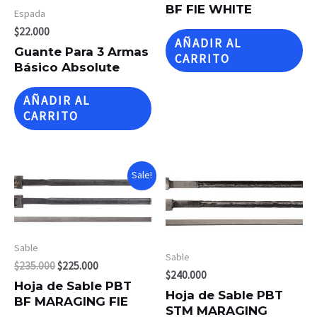
BF FIE WHITE
Espada
$
22.000
AÑADIR AL
Guante Para 3 Armas
CARRITO
Básico Absolute
AÑADIR AL
CARRITO
Sale!
Sable
Sable
$
235.000
$
225.000
$
240.000
Hoja de Sable PBT
Hoja de Sable PBT
BF MARAGING FIE
STM MARAGING