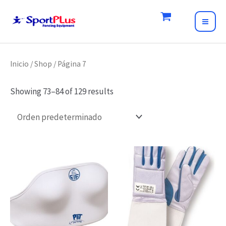
Skip
to
MAI
content
ME
Inicio
/
Shop
/ Página 7
Showing 73–84 of 129 results