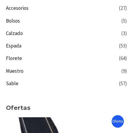
Accesorios
(27)
Bolsos
(5)
Calzado
(3)
Espada
(53)
Florete
(64)
Maestro
(9)
Sable
(57)
Ofertas
P
Oferta
R