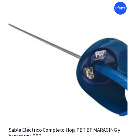
E
P
Oferta
R
O
D
U
C
T
O
N
S
A
Sable Eléctrico Completo Hoja PBT BF MARAGING y